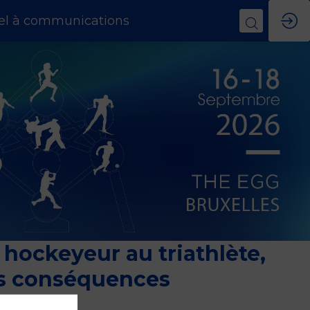
el à communications
u hockeyeur au triathlète,
des conséquences