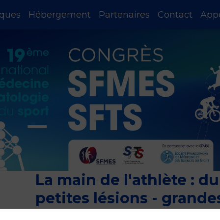
iques
Hébergement
Partenaires
Contact
App
La main de l'athlète : d
petites lésions - gran
fonctionnelles