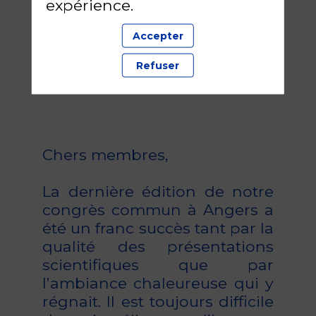
Participants
Intervenants
expérience.
30
+65
Accepter
Refuser
Exposants
Sessions
La dernière édition de notre
congrès commun à Angers a
été un franc succès tant par la
qualité des présentations
scientifiques que par
l’ambiance chaleureuse qui y
régnait. Il est toujours difficile