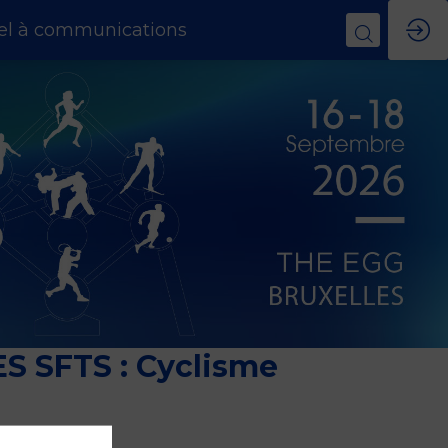
el à communications
 SFTS : Cyclisme