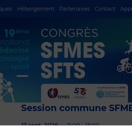
iques
Hébergement
Partenaires
Contact
App
Session commune SFMES
17 sept. 2026
—
11:00
-
13:00
Auditorium