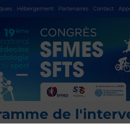
iques
Hébergement
Partenaires
Contact
App
ramme de l'interv