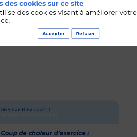
 des cookies sur ce site
utilise des cookies visant à améliorer votre
nce
BROSSIER
ce.
Accepter
Refuser
Riverside Breakroom 1
16 sept. 2026
17:30
17:36
Coup de chaleur d’exercice :