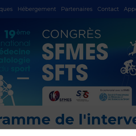
iques
Hébergement
Partenaires
Contact
App
ramme de l'interv