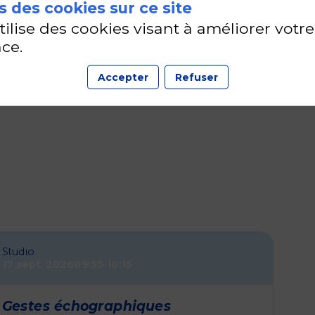
 des cookies sur ce site
utilise des cookies visant à améliorer votre
BARKI
ce.
Accepter
Refuser
Studio
17 sept. 2026
09:55
10:15
Gestes échographiques