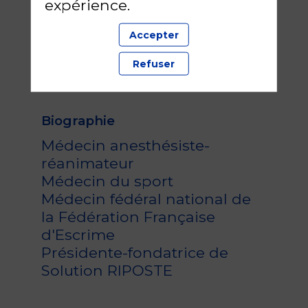
expérience.
FFE
DH
Médecin
Accepter
fédéral
Refuser
Biographie
Médecin anesthésiste-
réanimateur
Médecin du sport
Médecin fédéral national de
la Fédération Française
d'Escrime
Présidente-fondatrice de
Solution RIPOSTE