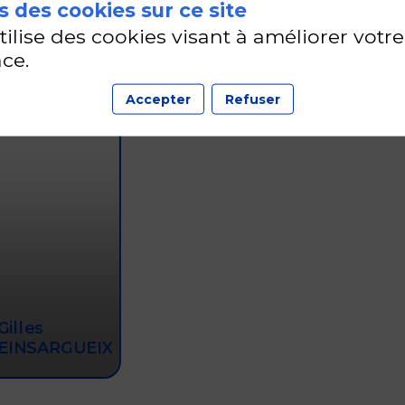
 des cookies sur ce site
18 sept. 2026
—
10:30
-
10:45
Auditorium
utilise des cookies visant à améliorer votre
ce.
Accepter
Refuser
Gilles
EINSARGUEIX