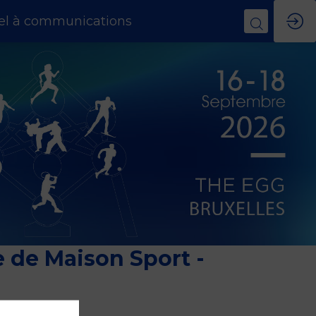
el à communications
e de Maison Sport -