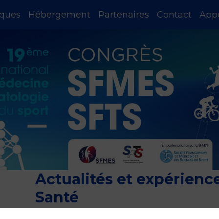
iques
Hébergement
Partenaires
Contact
App
Actualités et expérienc
Santé