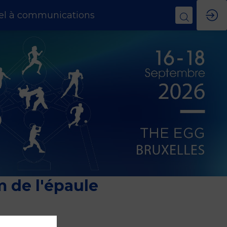
el à communications
m de l'épaule