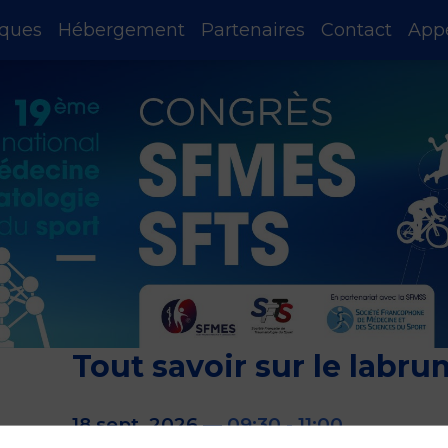
iques
Hébergement
Partenaires
Contact
App
Tout savoir sur le labru
18 sept. 2026
—
09:30
-
11:00
Studio