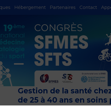
iques
Hébergement
Partenaires
Contact
App
Gestion de la santé chez
de 25 à 40 ans en soins 
qualitative