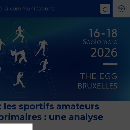
el à communications
 les sportifs amateurs
primaires : une analyse