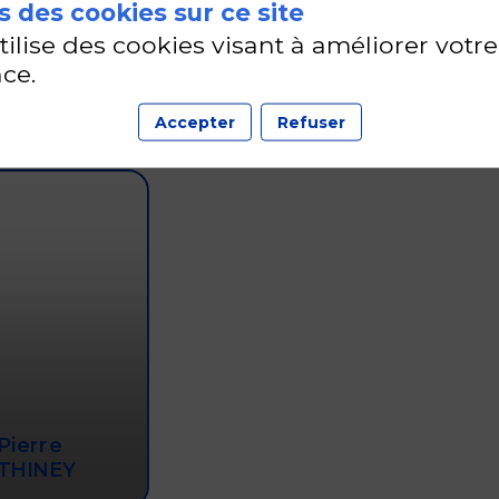
 des cookies sur ce site
utilise des cookies visant à améliorer votre
17 sept. 2026
—
17:45
-
18:00
ce.
Studio
Accepter
Refuser
Pierre
THINEY