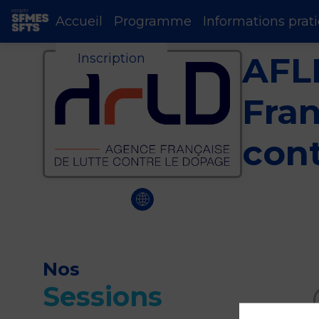
Accueil
Programme
Informations prat
AFL
Inscription
Fran
con
Nos
Sessions