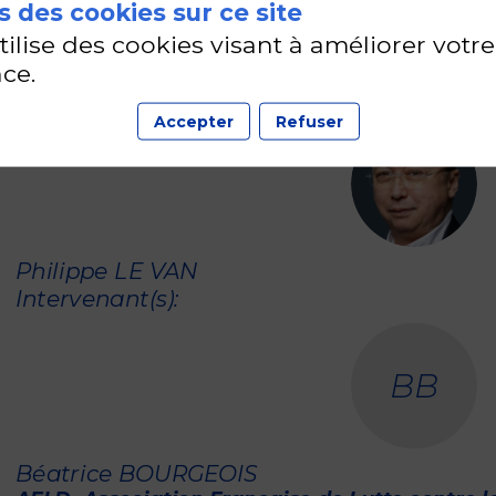
 des cookies sur ce site
17 sept. 2026
16:30
18:00
utilise des cookies visant à améliorer votre
Comment mieux associer les médecins du spor
ce.
Modérateur(s)
:
Accepter
Refuser
PLV
Philippe
LE VAN
Intervenant(s)
:
BB
Béatrice
BOURGEOIS