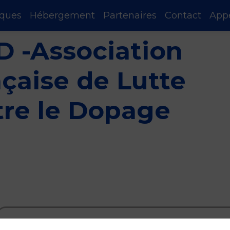
iques
Hébergement
Partenaires
Contact
App
D -Association
çaise de Lutte
tre le Dopage
Riverside