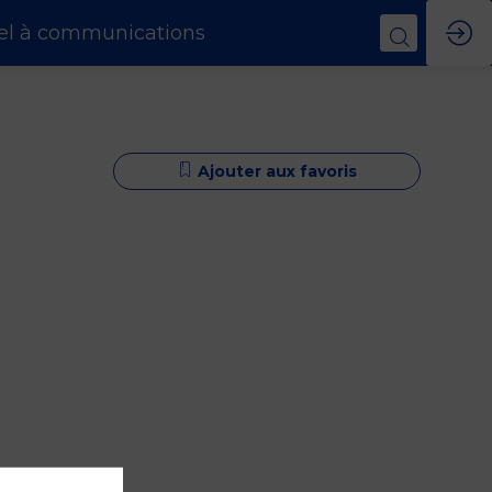
el à communications
Ajouter aux favoris