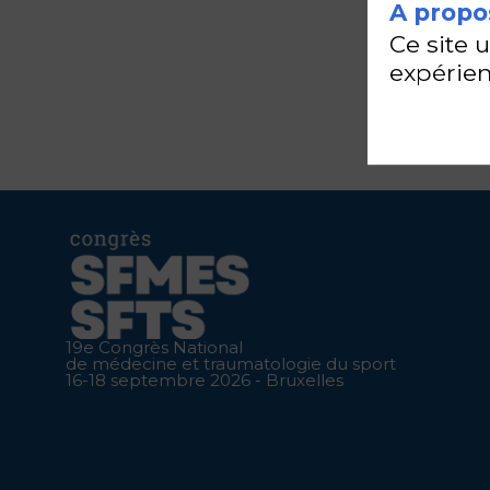
A propos
Ce site 
expérien
19e Congrès National
de médecine et traumatologie du sport
16-18 septembre 2026 - Bruxelles