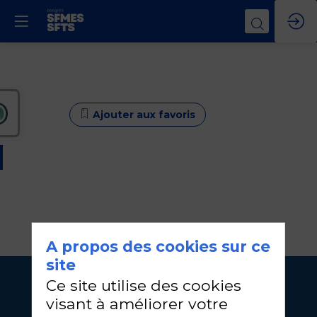
Ajouter aux favoris
d
Ajouter aux favoris
A propos des cookies sur ce
site
Ce site utilise des cookies
visant à améliorer votre