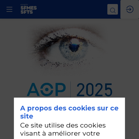
A propos des cookies sur ce
e
35
EDITION
site
31 Janvier
Ce site utilise des cookies
1er février
au
visant à améliorer votre